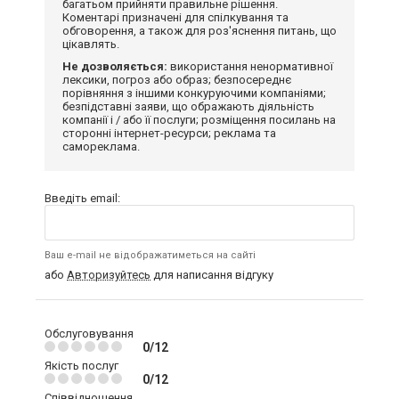
багатьом прийняти правильне рішення.
Коментарі призначені для спілкування та
обговорення, а також для роз'яснення питань, що
цікавлять.
Не дозволяється:
використання ненормативної
лексики, погроз або образ; безпосереднє
порівняння з іншими конкуруючими компаніями;
безпідставні заяви, що ображають діяльність
компанії і / або її послуги; розміщення посилань на
сторонні інтернет-ресурси; реклама та
самореклама.
Введіть email:
Ваш e-mail не відображатиметься на сайті
або
Авторизуйтесь
для написання відгуку
Обслуговування
0/12
Якість послуг
0/12
Співвідношення