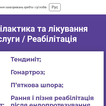
Рус
ння захворювань хребта і суглобів
ілактика та лікування
луги / Реабілітація