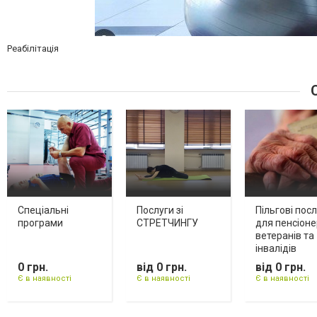
Реабілітація
С
Спеціальні
Послуги зі
Пільгові пос
програми
СТРЕТЧИНГУ
для пенсіоне
ветеранів та
інвалідів
0 грн.
від 0 грн.
від 0 грн.
Є в наявності
Є в наявності
Є в наявності