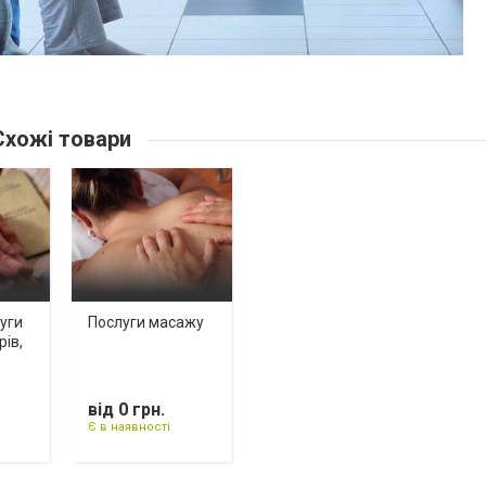
хожі товари
луги
Послуги масажу
рів,
від 0 грн.
Є в наявності