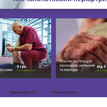
Пільгові послуги для
пенсіонерів, ветеранів
0 грн.
від 0
програми
та інвалідів
Є в наявності
Є в ная
Наше відео (1)
Наши послуги