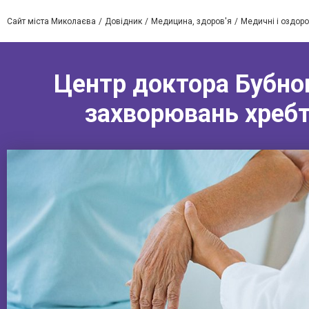
Сайт міста Миколаєва
Довідник
Медицина, здоров'я
Медичні і оздоро
Центр доктора Бубнов
захворювань хребта