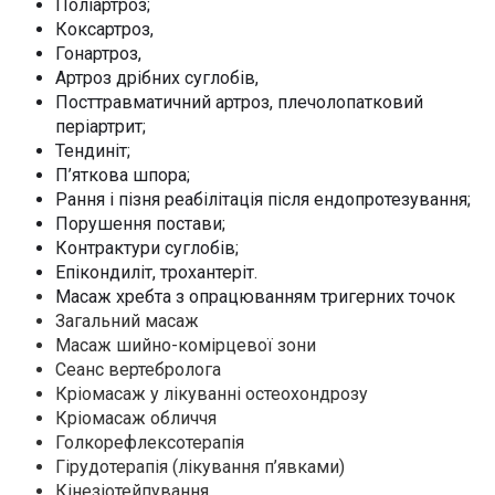
Поліартроз;
Коксартроз,
Гонартроз,
Артроз дрібних суглобів,
Посттравматичний артроз, плечолопатковий
періартрит;
Тендиніт;
П’яткова шпора;
Рання і пізня реабілітація після ендопротезування;
Порушення постави;
Контрактури суглобів;
Епікондиліт, трохантеріт.
Масаж хребта з опрацюванням тригерних точок
Загальний масаж
Масаж шийно-комірцевої зони
Сеанс вертебролога
Кріомасаж у лікуванні остеохондрозу
Кріомасаж обличчя
Голкорефлексотерапія
Гірудотерапія (лікування п’явками)
Кінезіотейпування